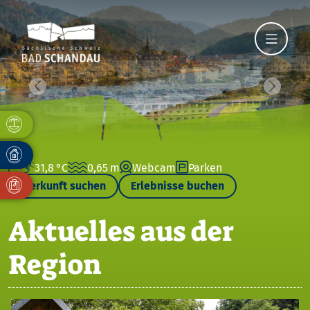
Vorheriges Bild
Nächste
31,8 °C
0,65 m
Webcam
Parken
Unterkunft suchen
Erlebnisse buchen
Aktuelles aus der
Region