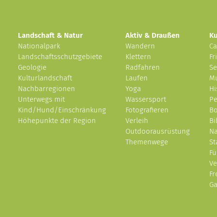
Landschaft & Natur
Aktiv & Draußen
Ku
Nationalpark
Wandern
Ca
Landschaftsschutzgebiete
Klettern
Fr
Geologie
Radfahren
Se
Kulturlandschaft
Laufen
M
Nachbarregionen
Yoga
Hi
Unterwegs mit
Wassersport
Pe
Kind/Hund/Einschränkung
Fotografieren
Bo
Höhepunkte der Region
Verleih
Bi
Outdoorausrüstung
Na
Themenwege
St
F
Ve
Fr
Ga