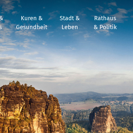
 &
Kuren &
Stadt &
Rathaus
s
Gesundheit
Leben
& Politik