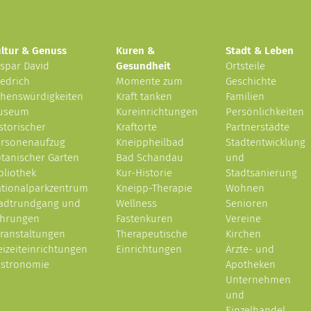
ltur & Genuss
Kuren &
Stadt & Leben
spar David
Gesundheit
Ortsteile
iedrich
Momente zum
Geschichte
henswürdigkeiten
Kraft tanken
Familien
useum
Kureinrichtungen
Persönlichkeiten
storischer
Kraftorte
Partnerstädte
rsonenaufzug
Kneippheilbad
Stadtentwicklung
tanischer Garten
Bad Schandau
und
bliothek
Kur-Historie
Stadtsanierung
tionalparkzentrum
Kneipp-Therapie
Wohnen
adtrundgang und
Wellness
Senioren
ührungen
Fastenkuren
Vereine
ranstaltungen
Therapeutische
Kirchen
eizeiteinrichtungen
Einrichtungen
Ärzte- und
stronomie
Apotheken
Unternehmen
und
Einzelhandel