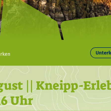
Unterk
rken
August || Kneipp-Erl
16 Uhr