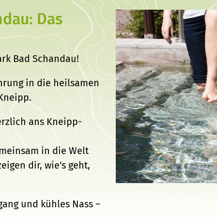
ndau: Das
park Bad Schandau!
hrung in die heilsamen
Kneipp.
rzlich ans Kneipp-
emeinsam in die Welt
igen dir, wie's geht,
gang und kühles Nass –