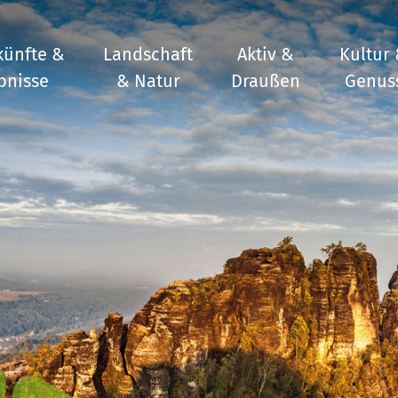
künfte &
Landschaft
Aktiv &
Kultur
bnisse
& Natur
Draußen
Genus