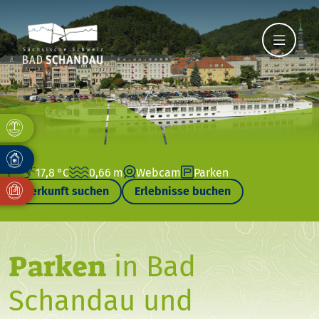
17,8 °C
0,66 m
Webcam
Parken
Unterkunft suchen
Erlebnisse buchen
Parken
in Bad
Schandau und