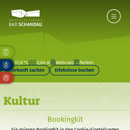
31,6 °C
0,64 m
Webcam
Parken
Unterkunft suchen
Erlebnisse buchen
Kultur
Bookingkit
Sie müssen Bookingkit in den Cookie-Einstellungen